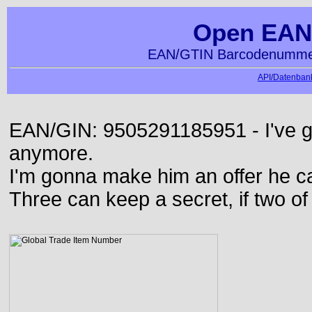
Open EAN
EAN/GTIN Barcodenummer
API/Datenbank
EAN/GIN: 9505291185951 - I've go
anymore.
I'm gonna make him an offer he ca
Three can keep a secret, if two o