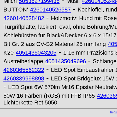
-
Milch
5053827199438
Müsli
42601405248
-
BUTTON'
4260140526587
Kochlöffel, rund
-
4260140528482
Holzmotiv: Hund mit Rose
Türgriffplatte, lackiert, oval, ohne Bohrung/M
Kohlebürsten für Black&Decker 6 x 6 x 15/17
Bit Gr. 2 aus CV-S2 Material 25 mm lang
40
-
K20
4051435043205
1-16 mm Präzisions-
-
Austreiberlappe
4051435049696
Schlange
-
4260365562322
LED Spot Einbaustrahler
-
4260339998898
LED Spot Bridgelux 15
-
LED Spot 6W 570lm Mr16 Epistar Neutralw
50W 16 Farben (RGB) mit FFB IP65
426036
Lichterkette Rot 5050
Imp