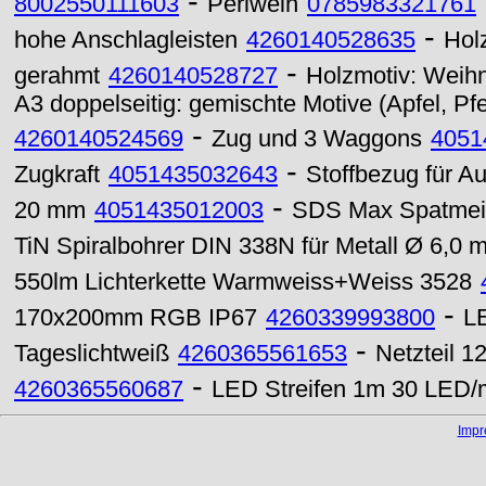
-
8002550111603
Perlwein
0785983321761
-
hohe Anschlagleisten
4260140528635
Hol
-
gerahmt
4260140528727
Holzmotiv: Weih
A3 doppelseitig: gemischte Motive (Apfel, P
-
4260140524569
Zug und 3 Waggons
4051
-
Zugkraft
4051435032643
Stoffbezug für Au
-
20 mm
4051435012003
SDS Max Spatmei
TiN Spiralbohrer DIN 338N für Metall Ø 6,0 
550lm Lichterkette Warmweiss+Weiss 3528
-
170x200mm RGB IP67
4260339993800
L
-
Tageslichtweiß
4260365561653
Netzteil 
-
4260365560687
LED Streifen 1m 30 LED/m
Imp