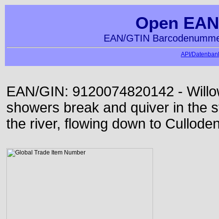
Open EAN
EAN/GTIN Barcodenummer
API/Datenbank
EAN/GIN: 9120074820142 - Willo
showers break and quiver in the s
the river, flowing down to Culloden