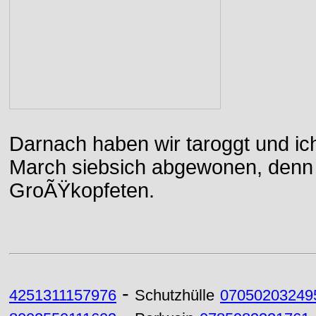
Darnach haben wir taroggt und ic
March siebsich abgewonen, denn d
GroÃŸkopfeten.
-
4251311157976
Schutzhülle
07050203249