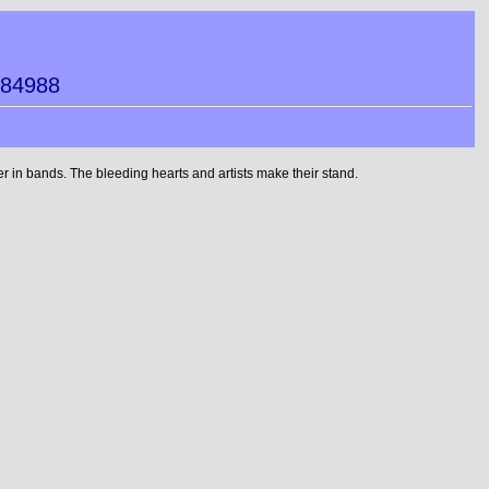
984988
 in bands. The bleeding hearts and artists make their stand.