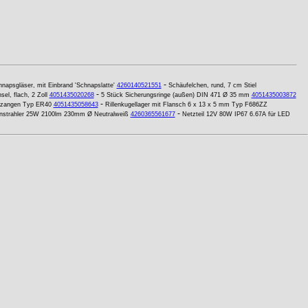
-
hnapsgläser, mit Einbrand 'Schnapslatte'
4260140521551
Schäufelchen, rund, 7 cm Stiel
-
el, flach, 2 Zoll
4051435020268
5 Stück Sicherungsringe (außen) DIN 471 Ø 35 mm
4051435003872
-
nzangen Typ ER40
4051435058643
Rillenkugellager mit Flansch 6 x 13 x 5 mm Typ F686ZZ
-
nstrahler 25W 2100lm 230mm Ø Neutralweiß
4260365561677
Netzteil 12V 80W IP67 6.67A für LED