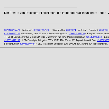
Der Erwerb von Reichtum ist nicht mehr die treibende Kraft in unserem Leben. 
-
-
-
0079163224479
Naturseife
0683813957596
Pflaumenlikör
20008024
Apfelsaft, Naturtrüb
42600301
-
-
4260140522237
Backbrett, zwei 20 mm hohe Anschlagleisten
4260140527676
Fliegenklatsche, Hol
-
-
HSS-R Spiralbohrer für Metall DIN 345 Ø 28,0 mm mit MK3 Morsekegelschaft
4051435029643
Extr
-
4260339998157
LED Downlight Bridgelux 5W 450LM 120x70mm 48° Tageslichtweiß Gold
426036556
-
Beleuchtungen
4260339997464
LED Tracklight Bridgelux 10W 900LM 88x189mm 30° Tageslichtweiß