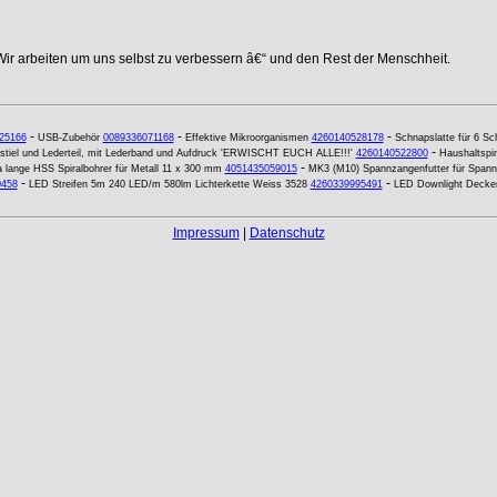
Wir arbeiten um uns selbst zu verbessern â€“ und den Rest der Menschheit.
-
-
-
25166
USB-Zubehör
0089336071168
Effektive Mikroorganismen
4260140528178
Schnapslatte für 6 Sc
-
zstiel und Lederteil, mit Lederband und Aufdruck 'ERWISCHT EUCH ALLE!!!'
4260140522800
Haushaltspins
-
a lange HSS Spiralbohrer für Metall 11 x 300 mm
4051435059015
MK3 (M10) Spannzangenfutter für Span
-
-
0458
LED Streifen 5m 240 LED/m 580lm Lichterkette Weiss 3528
4260339995491
LED Downlight Decke
Impressum
|
Datenschutz