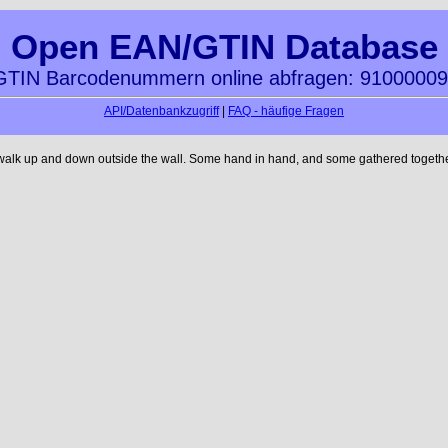
Open EAN/GTIN Database
TIN Barcodenummern online abfragen: 9100000
API/Datenbankzugriff
|
FAQ - häufige Fragen
 walk up and down outside the wall. Some hand in hand, and some gathered together