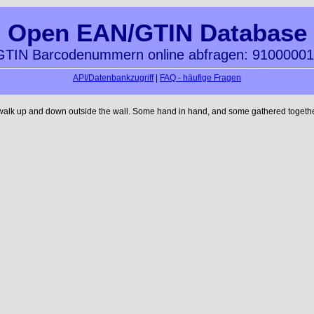
Open EAN/GTIN Database
TIN Barcodenummern online abfragen: 9100000
API/Datenbankzugriff
|
FAQ - häufige Fragen
 walk up and down outside the wall. Some hand in hand, and some gathered together