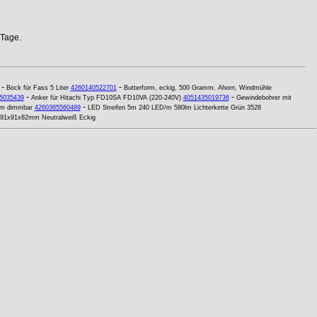
 Tage.
-
-
Bock für Fass 5 Liter
4260140522701
Butterform, eckig, 500 Gramm, Ahorn, Windmühle
-
-
5035439
Anker für Hitachi Typ FD10SA FD10VA (220-240V)
4051435019736
Gewindebohrer mit
-
lm dimmbar
4260365560489
LED Streifen 5m 240 LED/m 580lm Lichterkette Grün 3528
 91x91x82mm Neutralweiß Eckig