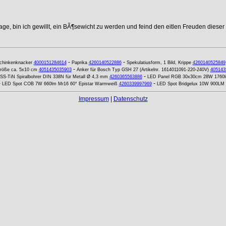
age, bin ich gewillt, ein BÃ¶sewicht zu werden und feind den eitlen Freuden dieser
-
-
chinkenknacker
4000151284614
Paprika
4260140522886
Spekulatiusform, 1 Bild, Krippe
4260140525849
-
 Größe ca. 5x10 cm
4051435035903
Anker für Bosch Typ GSH 27 (Artikelnr. 1614011091-220-240V)
405143
-
SS-TiN Spiralbohrer DIN 338N für Metall Ø 4,3 mm
4260365563886
LED Panel RGB 30x30cm 28W 1760
-
-
LED Spot COB 7W 660lm Mr16 60° Epistar Warmweiß
4260339997969
LED Spot Bridgelux 10W 900LM
Impressum
|
Datenschutz