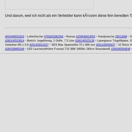
Und darum, weil ich nicht als ein Verliebter kann kÃ¼rzen diese fein beredten T
-
-
-
-
4002448051824
Lufterfrischer
9783453082304
Roman
4250639423053
Handytasche
29013098
S
-
-
4260140523814
Bottich, kegelförmig, 2 Griffe, 7,5 Liter
4260140525139
Lasergravur Türgriffplatte,
-
-
Vorbohrer M5 x 0,8
4051435012027
SDS Max Spatmeißel 75 x 600 mm
4051435000437
10 Stück H
-
4260339995248
LED Leuchtstoffröhre Frosted T10 36W 3400lm 240cm Neutralweiß
4260365564838