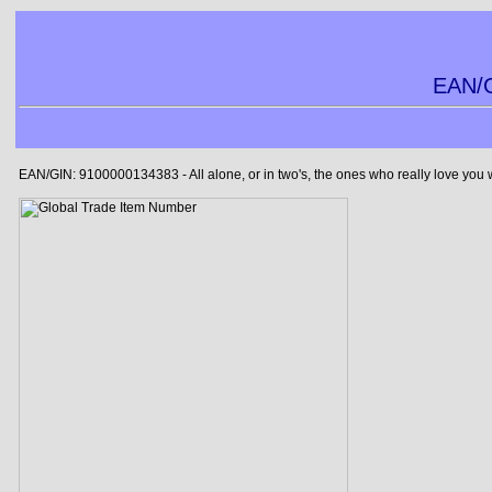
EAN/G
EAN/GIN: 9100000134383 - All alone, or in two's, the ones who really love you