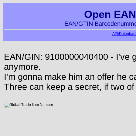
Open EAN
EAN/GTIN Barcodenummer
API/Datenbank
EAN/GIN: 9100000040400 - I've go
anymore.
I'm gonna make him an offer he ca
Three can keep a secret, if two o