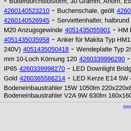
-
Butterdurchstoßform, 30 Gramm, Ahorn, E
-
4260140523210
Buchenschale, geölt
4260
-
4260140526945
Serviettenhalter, halbrund
-
M20 Anzugsgewinde
4051435055901
HM b
-
4051435035958
Anker für Makita Typ HM
-
240V)
4051435050418
Wendeplatte Typ 2
mm 10-Loch Körnung 120
4260339996290
-
IP65
4260339998270
LED Downlight Brid
-
Gold
4260365566214
LED Kerze E14 5W 4
Bodeneinbaustrahler 15W 1050lm 220x220x
Bodeneinbaustrahler V2A 9W 630lm 160x1
Imp