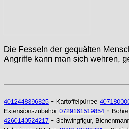
Die Fesseln der gequälten Mensch
Angriffe kann man sich wehren, g
-
4012448396825
Kartoffelpürree
40718000
-
Extensionszubehör
0729161519854
Bohre
-
4260140524217
Schwingfigur, Bienenman