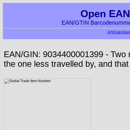
Open EAN
EAN/GTIN Barcodenummer
API/Datenbank
EAN/GIN: 9034400001399 - Two roa
the one less travelled by, and that