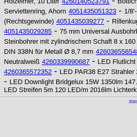
-
Holzeimer, 10 Liter
4260140523791
Bottich
-
Serviettenring, Ahorn
4051435051323
1/8
-
(Rechtsgewinde)
4051435039277
Rillenk
-
4051435029285
75 mm Universal Ausbohr
Steinbohrer mit zylindrischem Schaft 8 x 16
DIN 338N für Metall Ø 8,7 mm
42603655654
-
Neutralweiß
4260339990687
LED Flutlich
-
4260365572352
LED PAR38 E27 Strahler 
-
LED Downlight Bridgelux 15W 1350lm 147.
LED Streifen 5m 120 LED/m 2016lm Lichterk
Imp