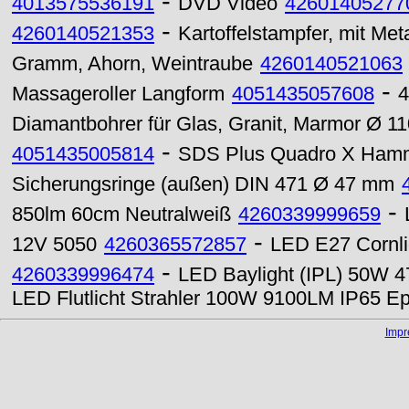
-
4013575536191
DVD Video
42601405277
-
4260140521353
Kartoffelstampfer, mit Met
Gramm, Ahorn, Weintraube
4260140521063
-
Massageroller Langform
4051435057608
4
Diamantbohrer für Glas, Granit, Marmor Ø 
-
4051435005814
SDS Plus Quadro X Hamm
Sicherungsringe (außen) DIN 471 Ø 47 mm
-
850lm 60cm Neutralweiß
4260339999659
-
12V 5050
4260365572857
LED E27 Cornli
-
4260339996474
LED Baylight (IPL) 50W 
LED Flutlicht Strahler 100W 9100LM IP65 E
Imp