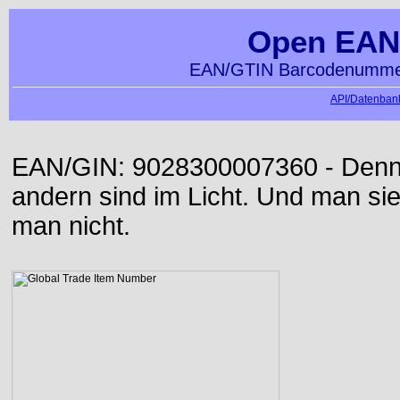
Open EAN
EAN/GTIN Barcodenummer
API/Datenbank
EAN/GIN: 9028300007360 - Denn d
andern sind im Licht. Und man sieh
man nicht.