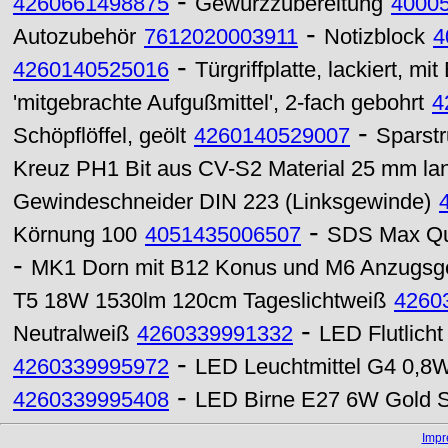
-
4260661498875
Gewürzzubereitung
4000
-
Autozubehör
7612020003911
Notizblock
4
-
4260140525016
Türgriffplatte, lackiert, mi
'mitgebrachte Aufgußmittel', 2-fach gebohrt
4
-
Schöpflöffel, geölt
4260140529007
Sparstr
Kreuz PH1 Bit aus CV-S2 Material 25 mm la
Gewindeschneider DIN 223 (Linksgewinde)
-
Körnung 100
4051435006507
SDS Max Qu
-
MK1 Dorn mit B12 Konus und M6 Anzugsg
T5 18W 1530lm 120cm Tageslichtweiß
4260
-
Neutralweiß
4260339991332
LED Flutlich
-
4260339995972
LED Leuchtmittel G4 0,8
-
4260339995408
LED Birne E27 6W Gold 
Imp