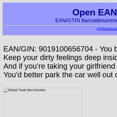
Open EAN
EAN/GTIN Barcodenummer
API/Datenbank
EAN/GIN: 9019100656704 - You bett
Keep your dirty feelings deep insi
And if you're taking your girlfriend
You'd better park the car well out 