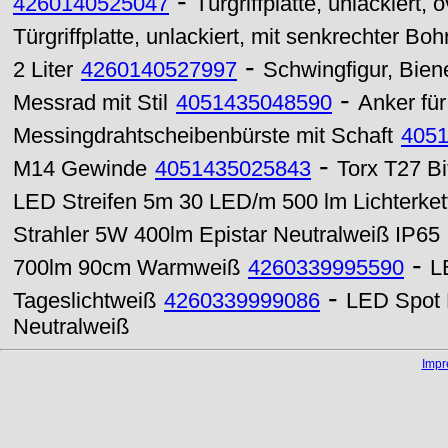
-
4260140525047
Türgriffplatte, unlackiert
Türgriffplatte, unlackiert, mit senkrechter 
-
2 Liter
4260140527997
Schwingfigur, Bien
-
Messrad mit Stil
4051435048590
Anker für
Messingdrahtscheibenbürste mit Schaft
405
-
M14 Gewinde
4051435025843
Torx T27 B
LED Streifen 5m 30 LED/m 500 lm Lichterke
Strahler 5W 400lm Epistar Neutralweiß IP65
-
700lm 90cm Warmweiß
4260339995590
L
-
Tageslichtweiß
4260339999086
LED Spot
Neutralweiß
Imp