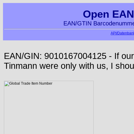
Open EAN
EAN/GTIN Barcodenummer
API/Datenbank
EAN/GIN: 9010167004125 - If our
Tinmann were only with us, I shou