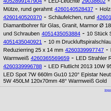
-
4052899147904
LED-Leuchte
29038602
-
Mütze, rund gerahmt
4260140528437
Holz
-
4260140520370
Schäufelchen, rund
4260
Diamantbohrer für Glas, Granit, Marmor Ø 
-
und Schrauben
4051435053884
10 Stück 
-
4051435040921
10 m Druckluftspiralschla
-
Reduzierring 25 x 14 mm
4260339997747
-
Warmweiß
4260365569659
LED Strahler
-
4260339996788
LED Flutlicht 2013 10W 9
LED Spot 7W 660lm Gu10 120° Epistar Neut
5W 450LM 120x70mm 48° Warmweiß Gold
Imp