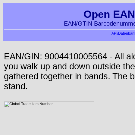
Open EAN
EAN/GTIN Barcodenummer
API/Datenbank
EAN/GIN: 9004410005564 - All alon
you walk up and down outside th
gathered together in bands. The b
stand.