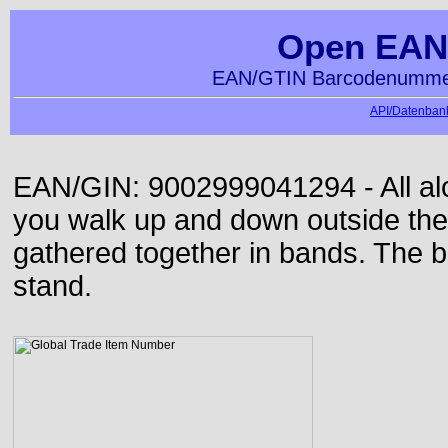
Open EAN
EAN/GTIN Barcodenummer
API/Datenbank
EAN/GIN: 9002999041294 - All alon
you walk up and down outside th
gathered together in bands. The b
stand.