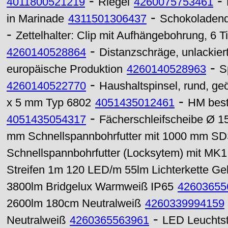
-
-
4011800521219
Riegel
4260075753461
-
in Marinade
4311501306437
Schokoladen
-
Zettelhalter: Clip mit Aufhängebohrung, 6 
-
4260140528864
Distanzschräge, unlackier
-
europäische Produktion
4260140528963
S
-
4260140522770
Haushaltspinsel, rund, geöl
-
x 5 mm Typ 6802
4051435012461
HM best
-
4051435054317
Fächerschleifscheibe Ø 1
mm Schnellspannbohrfutter mit 1000 mm SD
Schnellspannbohrfutter (Locksytem) mit MK1
Streifen 1m 120 LED/m 55lm Lichterkette Ge
3800lm Bridgelux Warmweiß IP65
42603655
2600lm 180cm Neutralweiß
4260339994159
-
Neutralweiß
4260365563961
LED Leuchtst