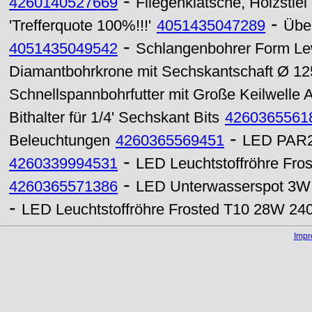
-
4260140527669
Fliegenklatsche, Holzstiel
-
'Trefferquote 100%!!!'
4051435047289
Übe
-
4051435049542
Schlangenbohrer Form Lew
Diamantbohrkrone mit Sechskantschaft Ø 1
Schnellspannbohrfutter mit Große Keilwelle 
Bithalter für 1/4' Sechskant Bits
4260365561
-
Beleuchtungen
4260365569451
LED PAR20
-
4260339994531
LED Leuchtstoffröhre Fro
-
4260365571386
LED Unterwasserspot 3
-
LED Leuchtstoffröhre Frosted T10 28W 24
Imp