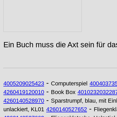
Ein Buch muss die Axt sein für da
-
4005209025423
Computerspiel
40040373
-
4260419120010
Book Box
401023203228
-
4260140528970
Sparstrumpf, blau, mit Ein
-
unlackiert, KL01
4260140527652
Fliegenkl