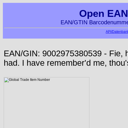
Open EAN
EAN/GTIN Barcodenummer
API/Datenbank
EAN/GIN: 9002975380539 - Fie, h
had. I have remember'd me, thou'