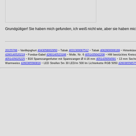
Grundgütiger! Sie haben mich gefunden, ich weiß nicht wie, aber sie haben mich
-
-
-
-
20155766
Vanillejoghurt
4043058002950
Tabak
4031300067512
Tabak
4062800006169
Hirtenkäs
-
-
-
4260140520219
Fondue-Gabel
4260140523166
Molle, Nr. 6
4051435042208
HM bestücktes Kreiss
-
-
4051435025225
B16 Spannzangenfutter mit Spannzangen Ø 4-16 mm
4051435054591
13 mm Sechsk
-
Warmweiss
4260365560816
LED Streifen 5m 30 LED/m 500 lm Lichterkette RGB 5050
42603655657