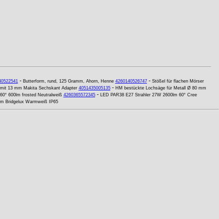
-
-
40522541
Butterform, rund, 125 Gramm, Ahorn, Henne
4260140526747
Stößel für flachen Mörser
-
 mit 13 mm Makita Sechskant Adapter
4051435005135
HM bestückte Lochsäge für Metall Ø 80 mm
-
0° 600lm frosted Neutralweiß
4260365572345
LED PAR38 E27 Strahler 27W 2600lm 60° Cree
lm Bridgelux Warmweiß IP65