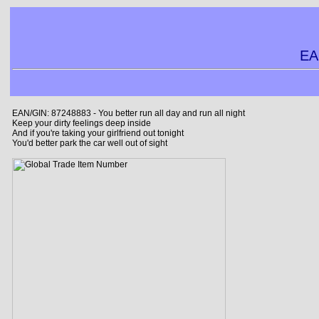
EA
EAN/GIN: 87248883 - You better run all day and run all night
Keep your dirty feelings deep inside
And if you're taking your girlfriend out tonight
You'd better park the car well out of sight