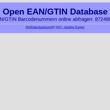
Open EAN/GTIN Database
N/GTIN Barcodenummern online abfragen: 87248
API/Datenbankzugriff
|
FAQ - häufige Fragen