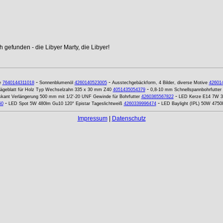
 gefunden - die Libyer Marty, die Libyer!
-
-
e
7640144311018
Sonnenblumenöl
4260140523005
Ausstechgebäckform, 4 Bilder, diverse Motive
42601
-
ägeblatt für Holz Typ Wechselzahn 335 x 30 mm Z40
4051435054379
0,8-10 mm Schnellspannbohrfutter
-
ant Verlängerung 500 mm mit 1/2'-20 UNF Gewinde für Bohrfutter
4260365567822
LED Kerze E14 7W 36
-
-
50
LED Spot 5W 480lm Gu10 120° Epistar Tageslichtweiß
4260339996474
LED Baylight (IPL) 50W 4750
Impressum
|
Datenschutz