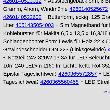
-
4260140523012
Ausstechgebäckform, 6 Bi
Gramm, Ahorn, Windmühle
4260140525672
-
4260140522602
Butterform, eckig, 125 G
-
Liter
4051435054003
5 m Magnetband für 
Kohlebürsten für Makita 6,5 x 13,5 x 16,3/18
Schlangenbohrer Form Lewis für Holz 22 x 
Gewindeschneider DIN 223 (Linksgewinde)
-
Netzteil 24V 320W 13.3A für LED Beleucht
10m 240 LED/m 1160 lm Lichterkette Rot 35
-
Epistar Tageslichtweiß
4260365572857
LE
-
Tageslichtweiß
4260365560458
LED Strei
Imp