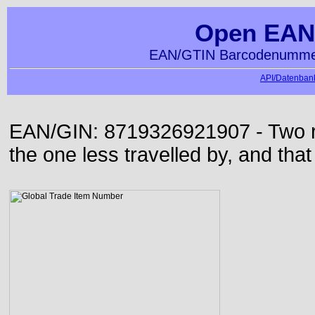
Open EAN
EAN/GTIN Barcodenummer
API/Datenbank
EAN/GIN: 8719326921907 - Two roa
the one less travelled by, and that