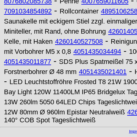
-
-
8076802085738
Penne
4007659011605
-
7091034854892
Rollcontainer
489510625
Saunakelle mit eckigem Stiel zzgl. einmalige
Miniteller, mit Rand, ohne Bohrung
4260140
-
Kelle, mit Haken
4260140527508
Reinigun
-
mit Vorbohrer M5 x 0,8
4051435034494
10
-
4051435011877
SDS Plus Spatmeißel 75 
-
Forstnerbohrer Ø 48 mm
4051435021401
-
LED Leuchtstoffröhre Frosted T8 21W 190
Bay Light 120W 11400LM IP65 Bridgelux Tag
13W 260lm 5050 64LED Chips Tageslichtwe
12W 80mm Ø 960lm Epistar Neutralweiß
42
140° COB Spot Tageslichtweiß
Imp