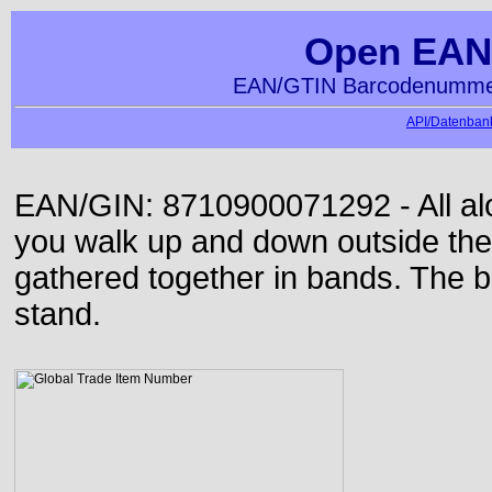
Open EAN
EAN/GTIN Barcodenummer
API/Datenbank
EAN/GIN: 8710900071292 - All alon
you walk up and down outside th
gathered together in bands. The b
stand.