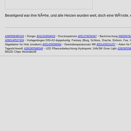
Beseligend war ihre NÃ¤he, und alle Herzen wurden weit, doch eine WÃ¼rde, ei
-
-
-
4260506385193
Dünger
4011324504019
Druckerpatrone
4051379254347
Backmischung
00835978
-
4260140527454
Vorlagenbogen DIN-A3 doppelseitig: Fantasy (Burg, Schloss, Drache, Einhorn, Fee, He
-
-
Sägeblatter für Holz (medium)
4051435056564
Gewindereparatursatz M8
4051435031257
Anker für
-
Tageslichtweiß
4260365568546
LED Pflanzenbeleuchtung Hydroponic 144x3W Grow Light
426036556
60LED Chips Neutralweiß