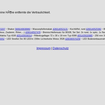
ne HÃ¶he entfernte die Vertraulichkeit.
-
-
-
-
23207
Shaker
5908249938960
Wasserpfeifentabak
4260140521131
Kochlöffel, rund
4260140525382
B
-
xe, Zauberer, Ritter,...)
4260140527478
Brennschleifensatz für 90106, 5er Set: 2x rund, 1x spitz, 1x flac
-
-
 Makita Typ 4100
4051435039314
Rillenkugellager 72 x 30 x 19 mm Typ 6306
4051435020985
250 mm 3-
-
-
0052
LED Streifen 5m 60 LED/m 150lm Lichterkette Weiss 3528
4260365570259
LED Bodeneinbaustra
Impressum
|
Datenschutz