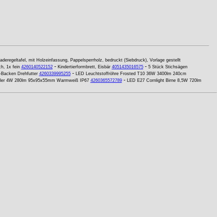
aderegeltafel, mit Holzeinfassung, Pappelsperrholz, bedruckt (Siebdruck), Vorlage gestellt
-
-
h, 1x fein
4260140522152
Kindertierformbrett, Eisbär
4051435016575
5 Stück Stichsägen
-
Backen Drehfutter
4260339995255
LED Leuchtstoffröhre Frosted T10 36W 3400lm 240cm
-
hler 4W 280lm 95x95x55mm Warmweiß IP67
4260365572789
LED E27 Cornlight Birne 8,5W 720lm