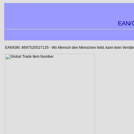
EAN/G
EAN/GIN: 8697520527135 - Wo Mensch den Menschen liebt, kann kein Verräter l