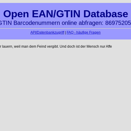
Open EAN/GTIN Database
TIN Barcodenummern online abfragen: 8697520
API/Datenbankzugriff
|
FAQ - häufige Fragen
auern, weil man dem Feind vergibt. Und doch ist der Mensch nur Affe