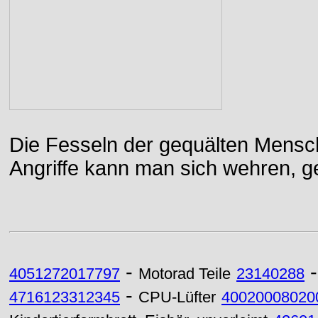
Die Fesseln der gequälten Mensch
Angriffe kann man sich wehren, g
-
4051272017797
Motorad Teile
23140288
-
4716123312345
CPU-Lüfter
40020008020