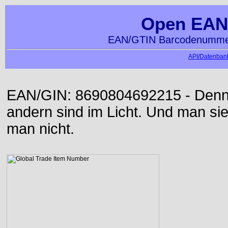
Open EAN
EAN/GTIN Barcodenummer
API/Datenbank
EAN/GIN: 8690804692215 - Denn d
andern sind im Licht. Und man sieh
man nicht.