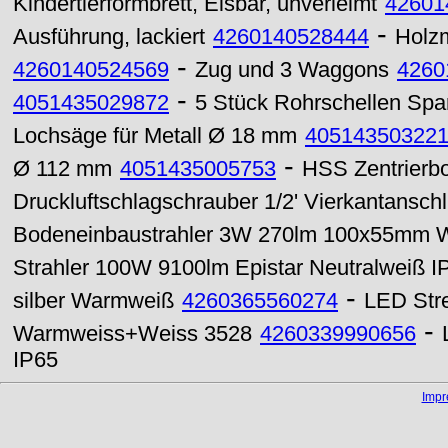
Kindertierformbrett, Eisbär, unverleimt
42601
-
Ausführung, lackiert
4260140528444
Holzm
-
4260140524569
Zug und 3 Waggons
4260
-
4051435029872
5 Stück Rohrschellen Sp
Lochsäge für Metall Ø 18 mm
40514350322
-
Ø 112 mm
4051435005753
HSS Zentrierb
Druckluftschlagschrauber 1/2' Vierkantansc
Bodeneinbaustrahler 3W 270lm 100x55mm W
Strahler 100W 9100lm Epistar Neutralweiß I
-
silber Warmweiß
4260365560274
LED Stre
-
Warmweiss+Weiss 3528
4260339990656
IP65
Imp