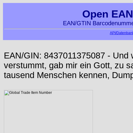
Open EAN
EAN/GTIN Barcodenummer
API/Datenbank
EAN/GIN: 8437011375087 - Und w
verstummt, gab mir ein Gott, zu sa
tausend Menschen kennen, Dumpf 