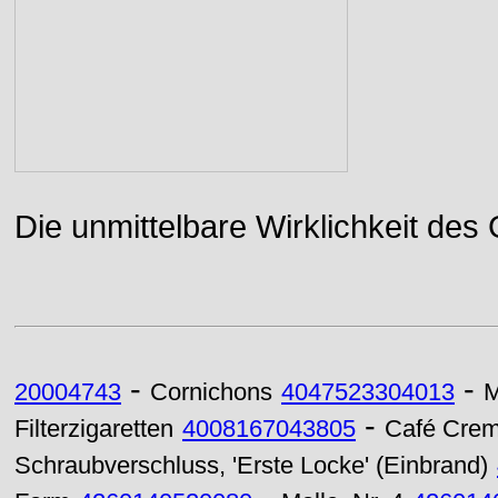
Die unmittelbare Wirklichkeit des
-
-
20004743
Cornichons
4047523304013
M
-
Filterzigaretten
4008167043805
Café Cre
Schraubverschluss, 'Erste Locke' (Einbrand)