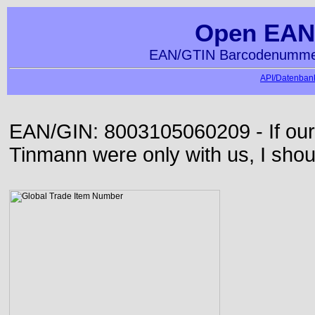
Open EAN
EAN/GTIN Barcodenummer
API/Datenbank
EAN/GIN: 8003105060209 - If our
Tinmann were only with us, I shou