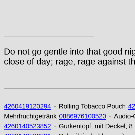
Do not go gentle into that good ni
close of day; rage, rage against th
-
4260419120294
Rolling Tobacco Pouch
4
-
Mehrfruchtgetränk
0886976100520
Audio
-
4260140523852
Gurkentopf, mit Deckel, 8 