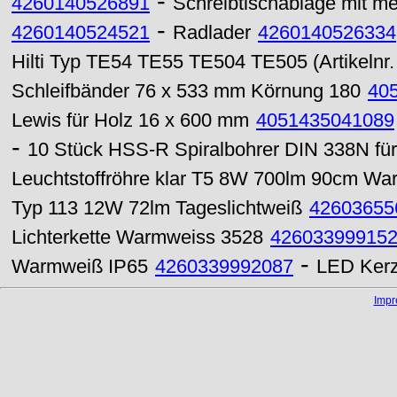
-
4260140526891
Schreibtischablage mit meh
-
4260140524521
Radlader
4260140526334
Hilti Typ TE54 TE55 TE504 TE505 (Artikelnr
Schleifbänder 76 x 533 mm Körnung 180
40
Lewis für Holz 16 x 600 mm
4051435041089
-
10 Stück HSS-R Spiralbohrer DIN 338N für
Leuchtstoffröhre klar T5 8W 700lm 90cm W
Typ 113 12W 72lm Tageslichtweiß
42603655
Lichterkette Warmweiss 3528
42603399915
-
Warmweiß IP65
4260339992087
LED Kerz
Imp