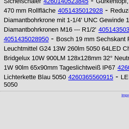
-
Sichelschäler
4260140523845
Gurkentopf, 
-
470 mm Rollfläche
4051435012928
Reduzi
Diamantbohrkrone mit 1-1/4' UNC Gewinde 
Diamantbohrkronen M16 --- R1/2'
40514350
-
4051435028950
Bosch 19 mm Sechskant 
Leuchtmittel G24 13W 260lm 5050 64LED C
Bridgelux 10W 900LM 128x128mm 32° Neutr
1W 90lm 65x90mm Tageslichtweiß IP67
426
-
Lichterkette Blau 5050
4260365560915
LE
5050
Imp