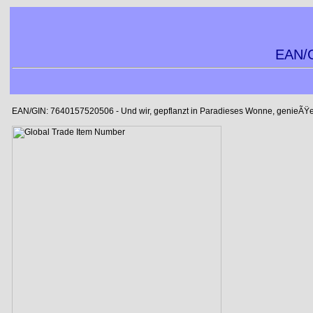
EAN/G
EAN/GIN: 7640157520506 - Und wir, gepflanzt in Paradieses Wonne, genieÃŸ