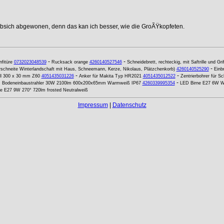
ebsich abgewonen, denn das kan ich besser, wie die GroÃŸkopfeten.
-
-
fitüre
0732023048539
Rucksack orange
4260140527546
Schneidebrett, rechteckig, mit Saftrille und Gri
-
schneite Winterlandschaft mit Haus, Schneemann, Kerze, Nikolaus, Plätzchenkorb)
4260140525290
Einb
-
-
ll 300 x 30 mm Z60
4051435031226
Anker für Makita Typ HR2021
4051435012522
Zentrierbohrer für 
-
 Bodeneinbaustrahler 30W 2100lm 600x200x65mm Warmweiß IP67
4260339995354
LED Birne E27 6W W
e E27 9W 270° 720lm frosted Neutralweiß
Impressum
|
Datenschutz