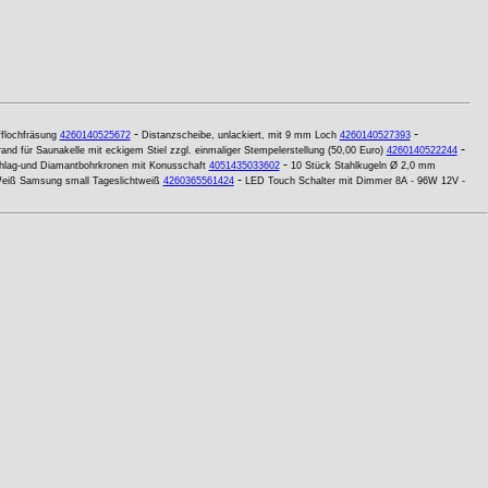
-
-
fflochfräsung
4260140525672
Distanzscheibe, unlackiert, mit 9 mm Loch
4260140527393
-
rand für Saunakelle mit eckigem Stiel zzgl. einmaliger Stempelerstellung (50,00 Euro)
4260140522244
-
Schlag-und Diamantbohrkronen mit Konusschaft
4051435033602
10 Stück Stahlkugeln Ø 2,0 mm
-
eiß Samsung small Tageslichtweiß
4260365561424
LED Touch Schalter mit Dimmer 8A - 96W 12V -