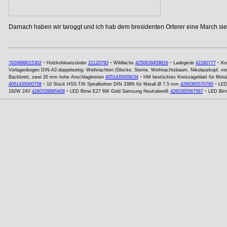
Darnach haben wir taroggt und ich hab dem bresidenten Orterer eine March si
-
-
-
-
7629999015302
Holzkohleanzünder
22120793
Wildlachs
4250639459816
Ladegerät
42180777
Kon
Vorlagenbogen DIN-A3 doppelseitig: Weihnachten (Glocke, Sterne, Weihnachtsbaum, Nikolauskopf, ver
-
Backbrett, zwei 20 mm hohe Anschlagleisten
4051435009034
HM bestücktes Kreissägeblatt für Meta
-
-
4051435000758
10 Stück HSS-TiN Spiralbohrer DIN 338N für Metall Ø 7,5 mm
4260365570785
LED
-
-
192W 24V
4260339995408
LED Birne E27 6W Gold Samsung Neutralweiß
4260365567587
LED Birn