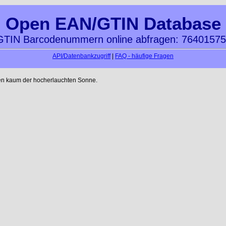
Open EAN/GTIN Database
TIN Barcodenummern online abfragen: 7640157
API/Datenbankzugriff
|
FAQ - häufige Fragen
en kaum der hocherlauchten Sonne.