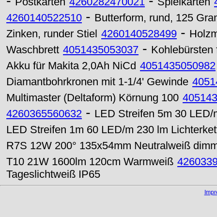
-
-
Postkarten
4260282470021
Spielkarten
-
4260140522510
Butterform, rund, 125 G
-
Zinken, runder Stiel
4260140528499
Holzm
-
Waschbrett
4051435053037
Kohlebürsten 
Akku für Makita 2,0Ah NiCd
4051435050982
Diamantbohrkronen mit 1-1/4' Gewinde
4051
Multimaster (Deltaform) Körnung 100
40514
-
4260365560632
LED Streifen 5m 30 LED/m
LED Streifen 1m 60 LED/m 230 lm Lichterke
R7S 12W 200° 135x54mm Neutralweiß dim
T10 21W 1600lm 120cm Warmweiß
426033
Tageslichtweiß IP65
Imp