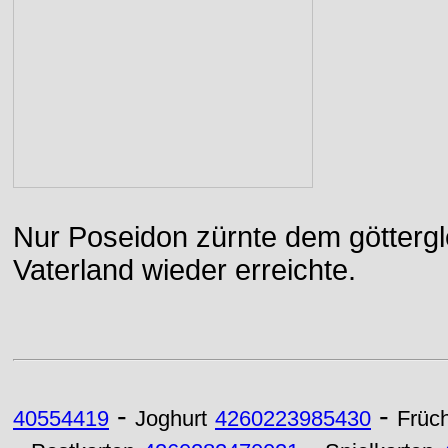
Nur Poseidon zürnte dem göttergle
Vaterland wieder erreichte.
-
-
40554419
Joghurt
4260223985430
Früc