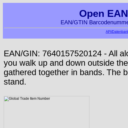
Open EAN
EAN/GTIN Barcodenummer
API/Datenbank
EAN/GIN: 7640157520124 - All alon
you walk up and down outside th
gathered together in bands. The b
stand.