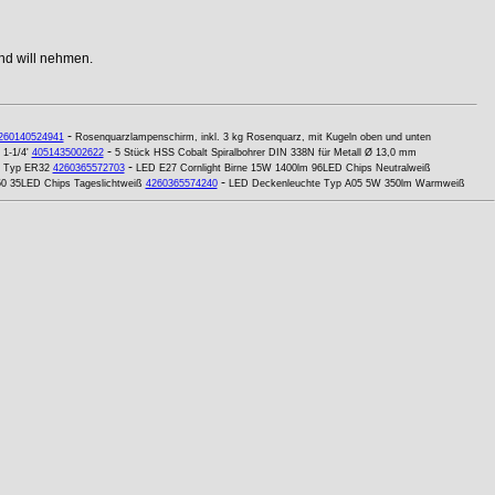
nd will nehmen.
-
260140524941
Rosenquarzlampenschirm, inkl. 3 kg Rosenquarz, mit Kugeln oben und unten
-
1-1/4'
4051435002622
5 Stück HSS Cobalt Spiralbohrer DIN 338N für Metall Ø 13,0 mm
-
n Typ ER32
4260365572703
LED E27 Cornlight Birne 15W 1400lm 96LED Chips Neutralweiß
-
0 35LED Chips Tageslichtweiß
4260365574240
LED Deckenleuchte Typ A05 5W 350lm Warmweiß