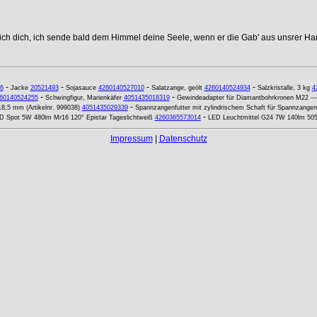
 ich dich, ich sende bald dem Himmel deine Seele, wenn er die Gab' aus unsrer Ha
-
-
-
-
6
Jacke
20521493
Sojasauce
4260140527010
Salatzange, geölt
4260140524934
Salzkristalle, 3 kg
4
-
-
60140524255
Schwingfigur, Marienkäfer
4051435018319
Gewindeadapter für Diamantbohrkronen M22 --- 
-
18,5 mm (Artikelnr. 999038)
4051435029339
Spannzangenfutter mit zylindrischem Schaft für Spannzange
-
D Spot 5W 480lm Mr16 120° Epistar Tageslichtweiß
4260365573014
LED Leuchtmittel G24 7W 140lm 505
Impressum
|
Datenschutz