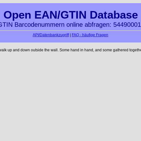
Open EAN/GTIN Database
TIN Barcodenummern online abfragen: 5449000
API/Datenbankzugriff
|
FAQ - häufige Fragen
 walk up and down outside the wall. Some hand in hand, and some gathered together