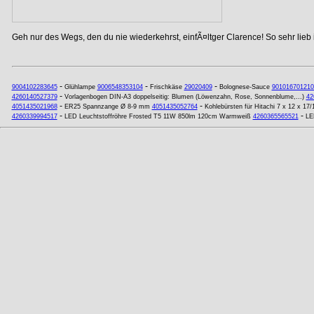
Geh nur des Wegs, den du nie wiederkehrst, einfÃ¤ltger Clarence! So sehr lieb
-
-
-
9004102283645
Glühlampe
9006548353104
Frischkäse
29020409
Bolognese-Sauce
901016701210
-
4260140527379
Vorlagenbogen DIN-A3 doppelseitig: Blumen (Löwenzahn, Rose, Sonnenblume,...)
42
-
-
4051435021968
ER25 Spannzange Ø 8-9 mm
4051435052764
Kohlebürsten für Hitachi 7 x 12 x 17/
-
-
4260339994517
LED Leuchtstoffröhre Frosted T5 11W 850lm 120cm Warmweiß
4260365565521
LE