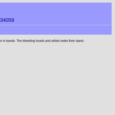
134059
 in bands. The bleeding hearts and artists make their stand.