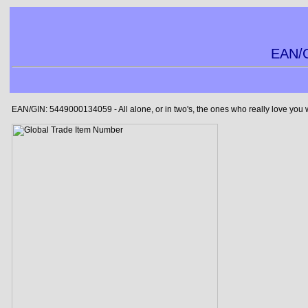
EAN/G
EAN/GIN: 5449000134059 - All alone, or in two's, the ones who really love you