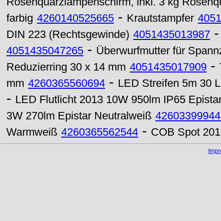
Rosenquarzlampenschirm, inkl. 3 kg Rosenqu
-
farbig
4260140525665
Krautstampfer
405
DIN 223 (Rechtsgewinde)
4051435013987
-
4051435047265
Überwurfmutter für Span
-
Reduzierring 30 x 14 mm
4051435017909
-
mm
4260365560694
LED Streifen 5m 30 L
-
LED Flutlicht 2013 10W 950lm IP65 Epistar
3W 270lm Epistar Neutralweiß
42603399944
-
Warmweiß
4260365562544
COB Spot 201
Imp