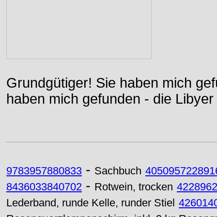
Grundgütiger! Sie haben mich gefu
haben mich gefunden - die Libyer 
-
9783957880833
Sachbuch
405095722891
-
8436033840702
Rotwein, trocken
422896
Lederband, runde Kelle, runder Stiel
426014