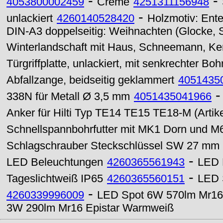
-
-
4053800002459
Creme
4251311156948
-
unlackiert
4260140528420
Holzmotiv: Ent
DIN-A3 doppelseitig: Weihnachten (Glocke, 
Winterlandschaft mit Haus, Schneemann, Ker
Türgriffplatte, unlackiert, mit senkrechter 
Abfallzange, beidseitig geklammert
4051435
338N für Metall Ø 3,5 mm
4051435041966
Anker für Hilti Typ TE14 TE15 TE18-M (Artik
Schnellspannbohrfutter mit MK1 Dorn und 
Schlagschrauber Steckschlüssel SW 27 mm
-
LED Beleuchtungen
4260365561943
LED 
-
Tageslichtweiß IP65
4260365560151
LED 
-
4260339996009
LED Spot 6W 570lm Mr16 
3W 290lm Mr16 Epistar Warmweiß