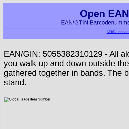
Open EAN
EAN/GTIN Barcodenummer
API/Datenbank
EAN/GIN: 5055382310129 - All alon
you walk up and down outside th
gathered together in bands. The b
stand.