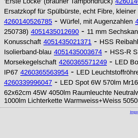
'Erste Locke' (brauner Tampondruck)
426014
Ersatzkopf für Spülbürste, echt Fibre, kleiner
-
4260140526785
Würfel, mit Augenzahlen
-
250738)
4051435012690
11 mm Sechskant
-
Konusschaft
4051435021371
HSS Reibahl
-
Isolierband-blau
4051435003674
HSS-R Sp
-
Morsekegelschaft
4260365571249
LED Bo
-
IP67
4260365563954
LED Leuchtstoffröh
-
4260339996047
LED Spot 6W 570lm Mr16 
62x62cm 45W 4050lm Raumleuchte Neutral
1000lm Lichterkette Warmweiss+Weiss 5050
Imp