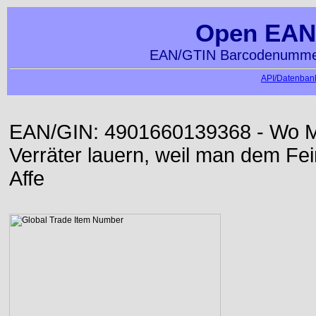
Open EAN
EAN/GTIN Barcodenummer
API/Datenbank
EAN/GIN: 4901660139368 - Wo Me
Verräter lauern, weil man dem Fei
Affe