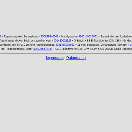
-
-
-
5
Reparaturpaket Smartphone
4250639446007
Handytasche
4260140524071
Saunakelle, mit Lederband,
-
 Ausführung: dicker Stiel, extragroßer Kopf
4051435002127
5 Stück HSS-R Spiralbohrer DIN 338N für Met
-
ohrfutter mit MK2 Dorn und Austreiberlappe
4051435056663
11 mm Sechskant Verlängerung 450 mm
40
-
56° Tageslichtweiß Silber
4260365579757
LED Leuchtmittel G24 10W 420lm 5730 20LED Chips Tageslic
Impressum
|
Datenschutz