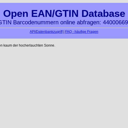
Open EAN/GTIN Database
TIN Barcodenummern online abfragen: 4400066
API/Datenbankzugriff
|
FAQ - häufige Fragen
en kaum der hocherlauchten Sonne.