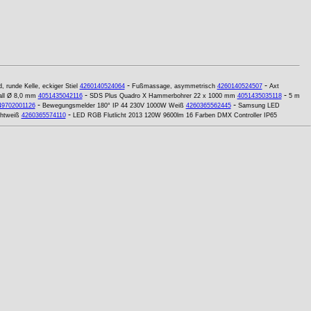
-
-
 runde Kelle, eckiger Stiel
4260140524064
Fußmassage, asymmetrisch
4260140524507
Axt
-
-
all Ø 8,0 mm
4051435042116
SDS Plus Quadro X Hammerbohrer 22 x 1000 mm
4051435035118
5 m
-
-
49702001126
Bewegungsmelder 180° IP 44 230V 1000W Weiß
4260365562445
Samsung LED
-
htweiß
4260365574110
LED RGB Flutlicht 2013 120W 9600lm 16 Farben DMX Controller IP65