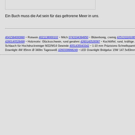
Ein Buch muss die Axt sein für das gefrorene Meer in uns.
-
-
-
4041584000990
Rotwein
4021138000102
Milch
0743194394950
Blütenhonig, cremig
425131116106
-
-
4260140528499
Holzmotiv: Glücksschwein, rund gerahmt
4260140526587
Kochlöffel, rund, kräftige
-
Schlauch für Hochdruckreiniger M22/M14 Gewinde
4051435043342
1-10 mm Präzisions-Schnellspannb
-
Downlight 4W 85mm Ø 340lm Tagesweiß
4260339998249
LED Downlight Bridgelux 15W 147.5x83mm 