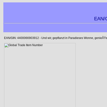
EAN/G
EAN/GIN: 4400066903912 - Und wir, gepflanzt in Paradieses Wonne, genieÃŸ