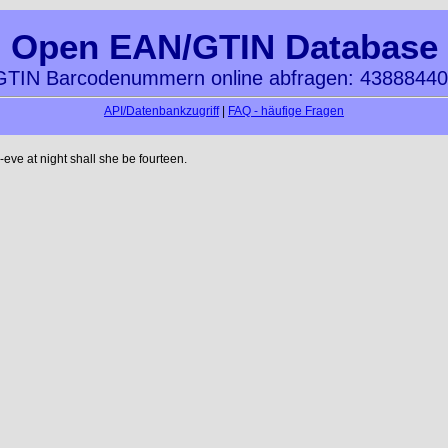
Open EAN/GTIN Database
TIN Barcodenummern online abfragen: 4388844
API/Datenbankzugriff
|
FAQ - häufige Fragen
ve at night shall she be fourteen.