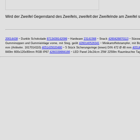
Wird der Zweifel Gegenstand des Zweifels, zweifelt der Zweifelnde am Zweifel se
-
-
-
-
20014438
Dunkle Schokolade
8713439142099
Hardware
23141568
Snack
4260426870113
Süssw
-
Gumminoppen und Gummieinlage vorne, mit Steg, geölt
4260140526341
Minikartoffelstampfer, mit B
-
mm (Artikelnr. 1617014110)
4051435020480
5 Stück Sicherungsringe (innen) DIN 472 Ø 48 mm
4051
-
840lm 600x120x80mm RGB IP67
4260339994166
LED Panel 24x24cm 25W 2250lm Raumleuchte Tag