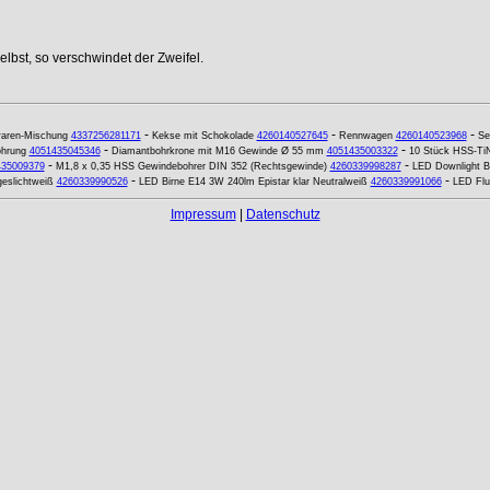
lbst, so verschwindet der Zweifel.
-
-
-
aren-Mischung
4337256281171
Kekse mit Schokolade
4260140527645
Rennwagen
4260140523968
Se
-
-
ohrung
4051435045346
Diamantbohrkrone mit M16 Gewinde Ø 55 mm
4051435003322
10 Stück HSS-TiN 
-
-
435009379
M1,8 x 0,35 HSS Gewindebohrer DIN 352 (Rechtsgewinde)
4260339998287
LED Downlight 
-
-
eslichtweiß
4260339990526
LED Birne E14 3W 240lm Epistar klar Neutralweiß
4260339991066
LED Flu
Impressum
|
Datenschutz