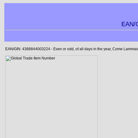
EAN/G
EAN/GIN: 4388844003224 - Even or odd, of all days in the year, Come Lammas-e