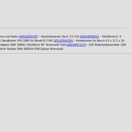
-
-
nse und Harke
4260140522787
Haushaltspinsel, flach, 0,5 Zoll
4260140529021
Stiefelknecht, 6
-
Spiralbohrer DIN 338N für Metall Ø 17/64'
4051435041591
Kohlebürsten für Bosch 6,3 x 12,5 x 18
-
Bridgelux 20W 1800lm 181x83mm 60° Warmweiß Gold
4260365571270
LED Bodeneinbaustrahler 12W
tlicht Strahler 50W 4500LM IP65 Epistar Warmweiß