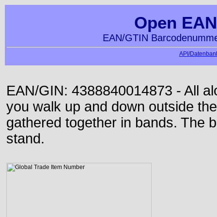
Open EAN
EAN/GTIN Barcodenummer
API/Datenbank
EAN/GIN: 4388840014873 - All alon
you walk up and down outside th
gathered together in bands. The b
stand.