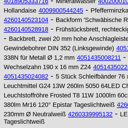
-
4018905333716
Mineralwasser
40020001
-
Hollandaise
4009900544245
Pfefferminz
-
4260140523104
Backform 'Schwäbische R
-
4260140528918
Frühstücksbrett, rechtecki
-
Backbrett, zwei 20 mm hohe Anschlagleist
Gewindebohrer DIN 352 (Linksgewinde)
405
338N für Metall Ø 1,2 mm
4051435008211
Wechselzahn 190 x 16 mm Z24
4051435022
-
4051435024082
5 Stück Schleifbänder 76
Leuchtmittel G24 13W 260lm 5050 64LED C
Leuchtstoffröhre Frosted T8 11W 1000lm 6
380lm Mr16 120° Epistar Tageslichtweiß
426
-
230mm Ø Neutralweiß
4260339995132
LE
Tageslichtweiß