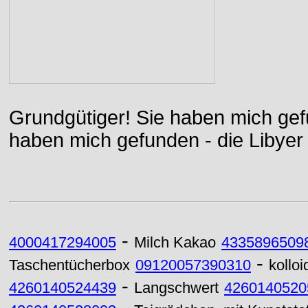
Grundgütiger! Sie haben mich gefu
haben mich gefunden - die Libyer 
-
4000417294005
Milch Kakao
4335896509
-
Taschentücherbox
09120057390310
kolloi
-
4260140524439
Langschwert
4260140520