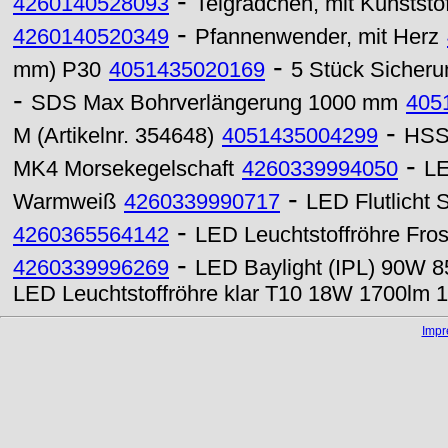
-
4260140528093
Teigrädchen, mit Kunststo
-
4260140520349
Pfannenwender, mit Herz
-
mm) P30
4051435020169
5 Stück Sicher
-
SDS Max Bohrverlängerung 1000 mm
405
-
M (Artikelnr. 354648)
4051435004299
HSS-
-
MK4 Morsekegelschaft
4260339994050
LE
-
Warmweiß
4260339990717
LED Flutlicht 
-
4260365564142
LED Leuchtstoffröhre Fro
-
4260339996269
LED Baylight (IPL) 90W 8
LED Leuchtstoffröhre klar T10 18W 1700lm 
Imp