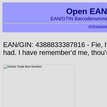
Open EAN
EAN/GTIN Barcodenummer
API/Datenbank
EAN/GIN: 4388833387816 - Fie, h
had. I have remember'd me, thou'