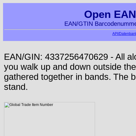
Open EAN
EAN/GTIN Barcodenummer
API/Datenbank
EAN/GIN: 4337256470629 - All alon
you walk up and down outside th
gathered together in bands. The b
stand.