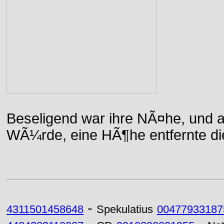
Beseligend war ihre NÃ¤he, und a
WÃ¼rde, eine HÃ¶he entfernte die 
-
4311501458648
Spekulatius
00477933187