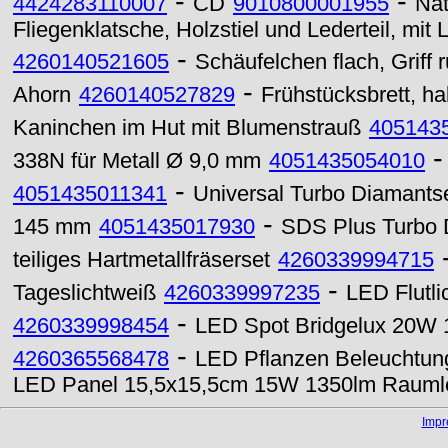
-
-
4424283110007
CD
9010800001955
Nat
Fliegenklatsche, Holzstiel und Lederteil, mit
-
4260140521605
Schäufelchen flach, Griff 
-
Ahorn
4260140527829
Frühstücksbrett, ha
Kaninchen im Hut mit Blumenstrauß
405143
338N für Metall Ø 9,0 mm
4051435054010
-
4051435011341
Universal Turbo Diamant
-
145 mm
4051435017930
SDS Plus Turbo
teiliges Hartmetallfräserset
4260339994715
-
Tageslichtweiß
4260339997235
LED Flutl
-
4260339998454
LED Spot Bridgelux 20W 
-
4260365568478
LED Pflanzen Beleuchtun
LED Panel 15,5x15,5cm 15W 1350lm Raumle
Imp