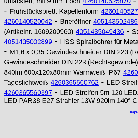
unlackiert, mit 9 mm Loch
4260140525870
-
Frühstücksbrett, Kapellenform
4260140527
-
4260140520042
Brieföffner
405143502486
-
(Artikelnr. 1609200960)
4051435049436
S
-
4051435002899
HSS Spiralbohrer für Meta
-
M1,6 x 0,35 Gewindeschneider DIN 223 (R
Gewindeschneider DIN 223 (Rechtsgewinde)
840lm 600x120x80mm Warmweiß IP67
4260
-
Tageslichtweiß
4260365560762
LED Strei
-
4260365560397
LED Streifen 5m 120 LED/
LED PAR38 E27 Strahler 13W 920lm 140° C
Imp