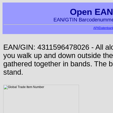
Open EAN
EAN/GTIN Barcodenummer
API/Datenbank
EAN/GIN: 4311596478026 - All alon
you walk up and down outside th
gathered together in bands. The b
stand.