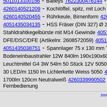
-
5011013100156
Baileys
7622300476144
-
4260140521209
Kochlöffel, spitz, mit Loch
-
4260140520455
Rührkeule, Birnenform
42
-
4051435034135
HSS Fräser (DIN 327) Ø 
Stahldrahtkegelbürste mit M14 Gewinde
405
DFE/DSC/DFE (Artikelnr. 2608572059)
4051
-
4051435038751
Spannlager 75 x 130 mm
Bodeneinbaustrahler 12W 840lm 190x190x6
Leuchtmittel G4 3W 54lm 50 Stück 12V 5050
30 LED/m 1150 lm Lichterkette Weiss 5050
1700lm 120cm Neutralweiß
4260339990502
Fernbedienung
Imp