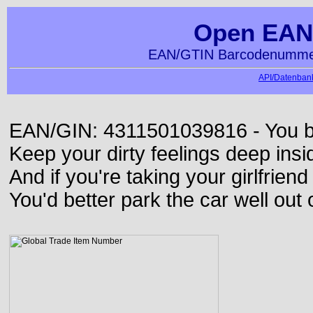
Open EAN
EAN/GTIN Barcodenummer
API/Datenbank
EAN/GIN: 4311501039816 - You bett
Keep your dirty feelings deep insi
And if you're taking your girlfriend
You'd better park the car well out 