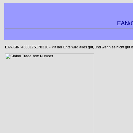
EAN/G
EAN/GIN: 4300175178310 - Mit der Ente wird alles gut, und wenn es nicht gut is