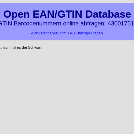
Open EAN/GTIN Database
TIN Barcodenummern online abfragen: 4300175
API/Datenbankzugriff
|
FAQ - häufige Fragen
t, dann ist es der Schwan.