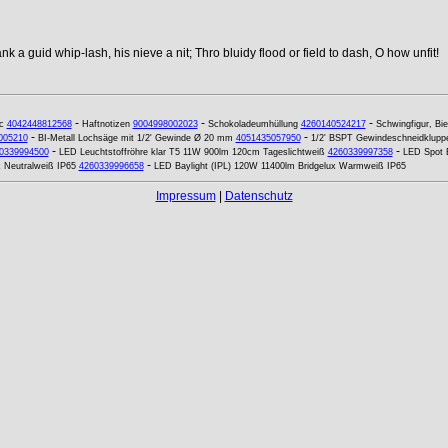
k a guid whip-lash, his nieve a nit; Thro bluidy flood or field to dash, O how unfit!
-
-
-
c
4042448812568
Haftnotizen
9004998002023
Schokoladeumhüllung
4260140524217
Schwingfigur, B
-
-
005210
BI-Metall Lochsäge mit 1/2' Gewinde Ø 20 mm
4051435057950
1/2' BSPT Gewindeschneidklupp
-
-
0339994500
LED Leuchtstoffröhre klar T5 11W 900lm 120cm Tageslichtweiß
4260339997358
LED Spot 
-
x Neutralweiß IP65
4260339996658
LED Baylight (IPL) 120W 11400lm Bridgelux Warmweiß IP65
Impressum
|
Datenschutz