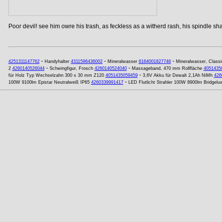
Poor devil! see him owre his trash, as feckless as a witherd rash, his spindle shan
-
-
-
4251311147762
Handyhalter
4311596436002
Mineralwasser
6164001827746
Mineralwasser, Classi
-
-
2
4260140526044
Schwingfigur, Frosch
4260140524040
Massageband, 470 mm Rollfläche
4051435
-
für Holz Typ Wechselzahn 300 x 30 mm Z120
4051435059459
3,6V Akku für Dewalt 2,1Ah NiMh
426
-
100W 9100lm Epistar Neutralweiß IP65
4260339991417
LED Flutlicht Strahler 100W 8900lm Bridgelu