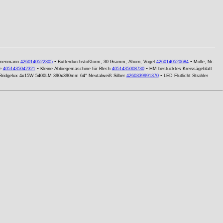
-
-
ienenmann
4260140522305
Butterdurchstoßform, 30 Gramm, Ahorn, Vogel
4260140520684
Molle, Nr.
-
-
e
4051435042321
Kleine Abbiegemaschine für Blech
4051435008730
HM bestücktes Kreissägeblatt
-
Bridgelux 4x15W 5400LM 390x390mm 64° Neutalweiß Silber
4260339991370
LED Flutlicht Strahler