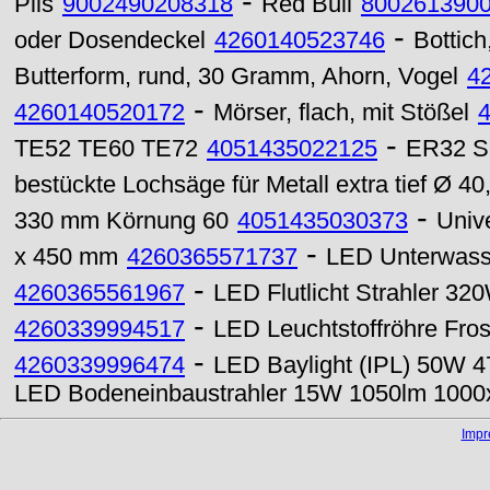
-
Pils
9002490208318
Red Bull
800261390
-
oder Dosendeckel
4260140523746
Bottich,
Butterform, rund, 30 Gramm, Ahorn, Vogel
4
-
4260140520172
Mörser, flach, mit Stößel
-
TE52 TE60 TE72
4051435022125
ER32 S
bestückte Lochsäge für Metall extra tief Ø 4
-
330 mm Körnung 60
4051435030373
Univ
-
x 450 mm
4260365571737
LED Unterwas
-
4260365561967
LED Flutlicht Strahler 3
-
4260339994517
LED Leuchtstoffröhre Fr
-
4260339996474
LED Baylight (IPL) 50W 
LED Bodeneinbaustrahler 15W 1050lm 100
Imp