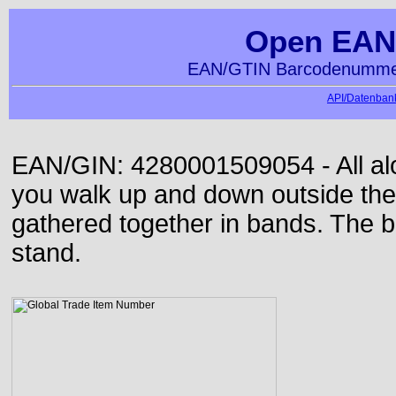
Open EAN
EAN/GTIN Barcodenummer
API/Datenbank
EAN/GIN: 4280001509054 - All alon
you walk up and down outside th
gathered together in bands. The b
stand.