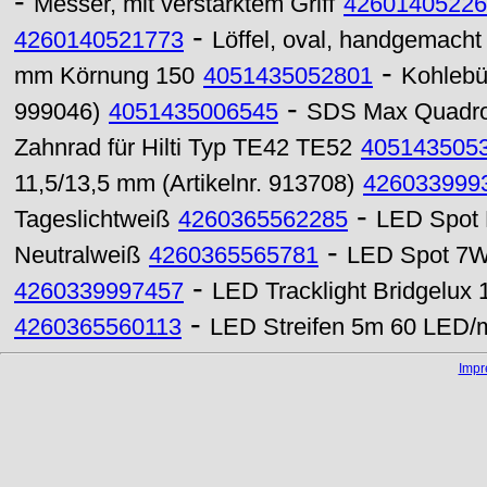
-
Messer, mit verstärktem Griff
42601405226
-
4260140521773
Löffel, oval, handgemacht
-
mm Körnung 150
4051435052801
Kohlebür
-
999046)
4051435006545
SDS Max Quadro
Zahnrad für Hilti Typ TE42 TE52
405143505
11,5/13,5 mm (Artikelnr. 913708)
426033999
-
Tageslichtweiß
4260365562285
LED Spot 
-
Neutralweiß
4260365565781
LED Spot 7W 
-
4260339997457
LED Tracklight Bridgelu
-
4260365560113
LED Streifen 5m 60 LED/m
Imp