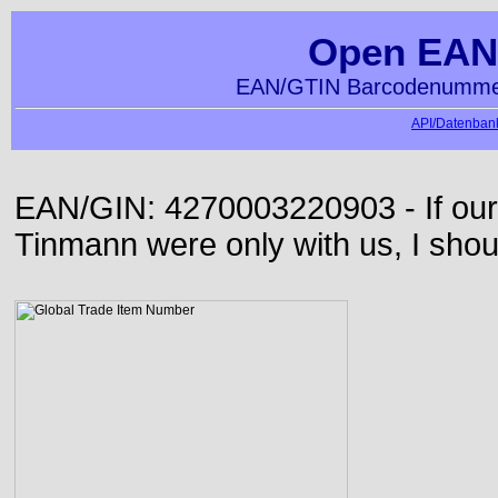
Open EAN
EAN/GTIN Barcodenummer
API/Datenbank
EAN/GIN: 4270003220903 - If our
Tinmann were only with us, I shou