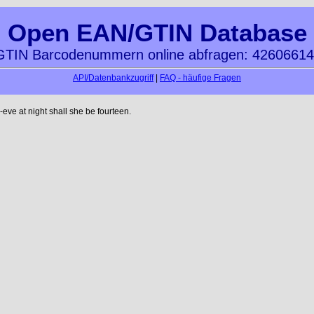
Open EAN/GTIN Database
TIN Barcodenummern online abfragen: 4260661
API/Datenbankzugriff
|
FAQ - häufige Fragen
ve at night shall she be fourteen.