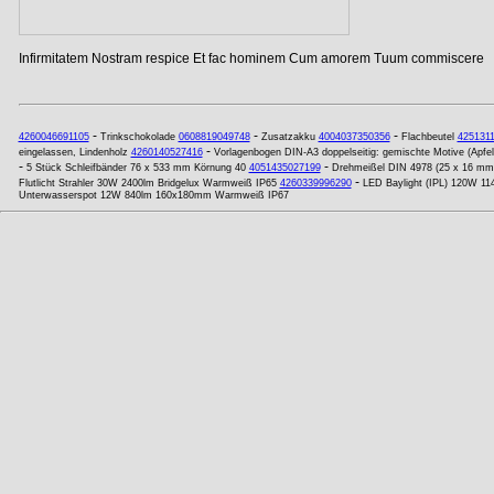
Infirmitatem Nostram respice Et fac hominem Cum amorem Tuum commiscere
-
-
-
4260046691105
Trinkschokolade
0608819049748
Zusatzakku
4004037350356
Flachbeutel
425131
-
eingelassen, Lindenholz
4260140527416
Vorlagenbogen DIN-A3 doppelseitig: gemischte Motive (Apfel
-
-
5 Stück Schleifbänder 76 x 533 mm Körnung 40
4051435027199
Drehmeißel DIN 4978 (25 x 16 mm
-
Flutlicht Strahler 30W 2400lm Bridgelux Warmweiß IP65
4260339996290
LED Baylight (IPL) 120W 11
Unterwasserspot 12W 840lm 160x180mm Warmweiß IP67