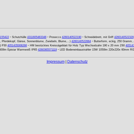
-
-
-
1155422
Schutzhülle
4311605483348
Prosecco
4260140522190
Schneidebrett, mit Griff
4260140522329
-
, Pferdekopf, Gänse, Sonnenblume, Zwiebeln, Blume,...)
4260140522664
Butterform, eckig, 250 Gramm, 
-
) P30
4051435008266
HM bestücktes Kreissägeblatt für Holz Typ Wechselzahn 190 x 20 mm Z60
40514
-
400lm Epistar Warmweiß IP65
4260365571119
LED Bodeneinbaustrahler 15W 1050lm 220x220x 60mm RG
Impressum
|
Datenschutz