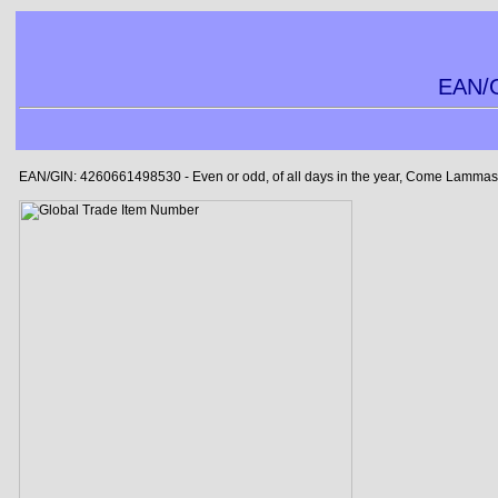
EAN/G
EAN/GIN: 4260661498530 - Even or odd, of all days in the year, Come Lammas-e