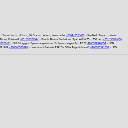
-
-
Butterdurchstoßform, 30 Gramm, Ahorn, Weintraube
4260140524682
Kopfkeil, Trapez, Leisten
-
Ahorn, Edelweiß
4051435028974
Bosch 19 mm Sechskant Spatmeißel 75 x 250 mm
4051435024006
-
-
35028431
R8 Bridgeport Spannzangenfutter für Spannzangen Typ ER32
4260339990854
LED
-
-
B IP67
4260365573878
Laterne mit Batterie T99 7W 56lm Tageslichtweiß
4260365571508
LED