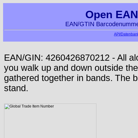
Open EAN
EAN/GTIN Barcodenummer
API/Datenbank
EAN/GIN: 4260426870212 - All alon
you walk up and down outside th
gathered together in bands. The b
stand.