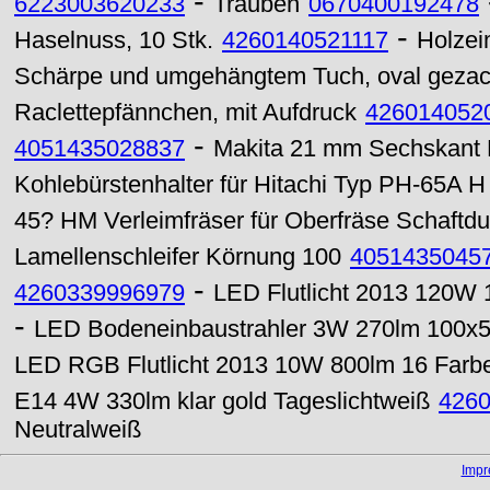
-
6223003620233
Trauben
0670400192478
-
Haselnuss, 10 Stk.
4260140521117
Holzeim
Schärpe und umgehängtem Tuch, oval gezac
Raclettepfännchen, mit Aufdruck
426014052
-
4051435028837
Makita 21 mm Sechskant 
Kohlebürstenhalter für Hitachi Typ PH-65A H
45? HM Verleimfräser für Oberfräse Schaft
Lamellenschleifer Körnung 100
4051435045
-
4260339996979
LED Flutlicht 2013 120W 
-
LED Bodeneinbaustrahler 3W 270lm 100x5
LED RGB Flutlicht 2013 10W 800lm 16 Farb
E14 4W 330lm klar gold Tageslichtweiß
426
Neutralweiß
Imp