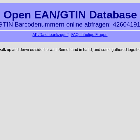
Open EAN/GTIN Database
TIN Barcodenummern online abfragen: 4260419
API/Datenbankzugriff
|
FAQ - häufige Fragen
walk up and down outside the wall. Some hand in hand, and some gathered together 