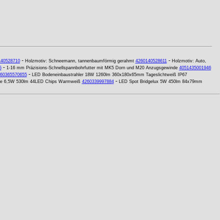
-
-
140528710
Holzmotiv: Schneemann, tannenbaumförmig gerahmt
4260140528611
Holzmotiv: Auto,
-
5
1-16 mm Präzisions-Schnellspannbohrfutter mit MK5 Dorn und M20 Anzugsgewinde
4051435001946
-
60365570655
LED Bodeneinbaustrahler 18W 1260lm 360x180x65mm Tageslichtweiß IP67
-
rne 6,5W 530lm 44LED Chips Warmweiß
4260339997884
LED Spot Bridgelux 5W 450lm 84x79mm