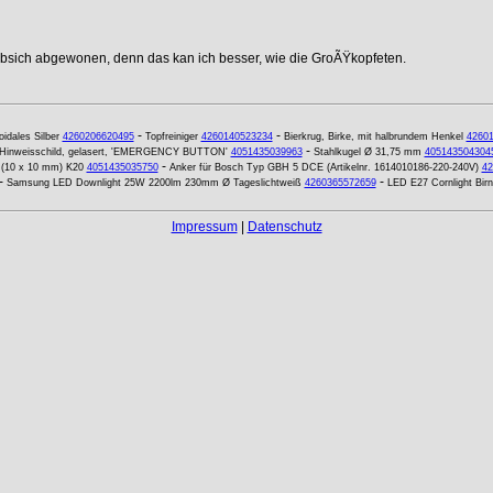
ebsich abgewonen, denn das kan ich besser, wie die GroÃŸkopfeten.
-
-
oidales Silber
4260206620495
Topfreiniger
4260140523234
Bierkrug, Birke, mit halbrundem Henkel
4260
-
Hinweisschild, gelasert, 'EMERGENCY BUTTON'
4051435039963
Stahlkugel Ø 31,75 mm
405143504304
-
 (10 x 10 mm) K20
4051435035750
Anker für Bosch Typ GBH 5 DCE (Artikelnr. 1614010186-220-240V)
42
-
-
Samsung LED Downlight 25W 2200lm 230mm Ø Tageslichtweiß
4260365572659
LED E27 Cornlight Bi
Impressum
|
Datenschutz