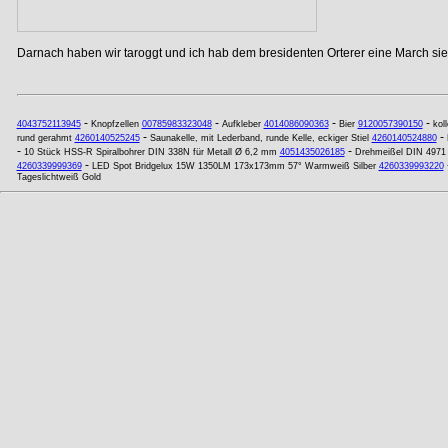
Darnach haben wir taroggt und ich hab dem bresidenten Orterer eine March si
-
-
-
-
4043752113945
Knopfzellen
00785983323048
Aufkleber
4014086090363
Bier
9120057390150
koll
-
-
rund gerahmt
4260140525245
Saunakelle, mit Lederband, runde Kelle, eckiger Stiel
4260140524880
-
-
10 Stück HSS-R Spiralbohrer DIN 338N für Metall Ø 6,2 mm
4051435026185
Drehmeißel DIN 4971
-
4260339999369
LED Spot Bridgelux 15W 1350LM 173x173mm 57° Warmweiß Silber
4260339993220
Tageslichtweiß Gold