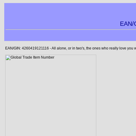
EAN/G
EAN/GIN: 4260419121116 - All alone, or in two's, the ones who really love you 