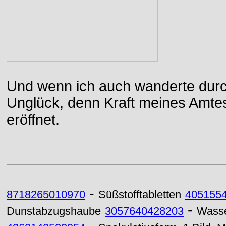
Und wenn ich auch wanderte durch
Unglück, denn Kraft meines Amtes
eröffnet.
-
8718265010970
Süßstofftabletten
405155
-
Dunstabzugshaube
3057640428203
Wasse