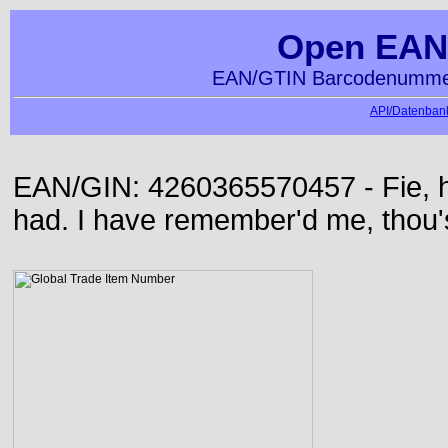
Open EAN
EAN/GTIN Barcodenummer
API/Datenbank
EAN/GIN: 4260365570457 - Fie, h
had. I have remember'd me, thou'