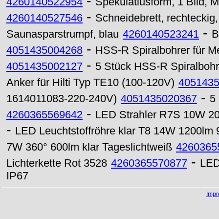
-
4260140522954
Spekulatiusform, 1 Bild, 
-
4260140527546
Schneidebrett, rechteckig, 
-
Saunasparstrumpf, blau
4260140523241
B
-
4051435004268
HSS-R Spiralbohrer für M
-
4051435002127
5 Stück HSS-R Spiralbohr
Anker für Hilti Typ TE10 (100-120V)
405143
-
1614011083-220-240V)
4051435020367
5
-
4260365569642
LED Strahler R7S 10W 2
-
LED Leuchtstoffröhre klar T8 14W 1200lm
7W 360° 600lm klar Tageslichtweiß
4260365
-
Lichterkette Rot 3528
4260365570877
LED
IP67
Imp