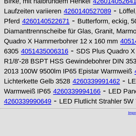
Birke, mit halbrundem Henkel
42601405264
-
Laufzeiten variieren
4260140527089
Löffel
-
Pferd
4260140522671
Butterform, eckig,
Diamanttrennscheibe für Glas, Granit, Marm
Quadro X Hammerbohrer 12 x 160 mm
4051
-
6305
4051435006316
SDS Plus Quadro X
R1/8'-28 BSPT HSS Gewindebohrer DIN 353
2013 100W 9500lm IP65 Epistar Warmweiß
-
Lichterkette Gelb 3528
4260339991462
LE
-
Warmweiß IP65
4260339994166
LED Pane
-
4260339990649
LED Flutlicht Strahler 5
Imp