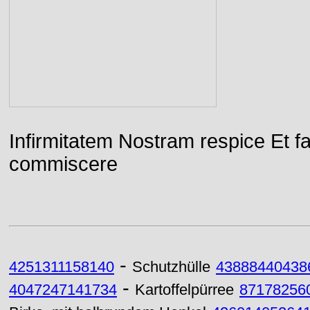
Infirmitatem Nostram respice E
commiscere
-
4251311158140
Schutzhülle
43888440438
-
4047247141734
Kartoffelpürree
87178256