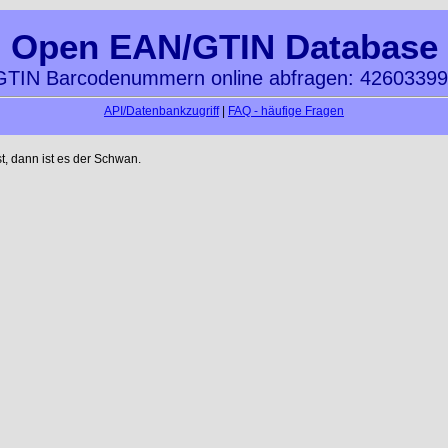
Open EAN/GTIN Database
TIN Barcodenummern online abfragen: 4260339
API/Datenbankzugriff
|
FAQ - häufige Fragen
t, dann ist es der Schwan.