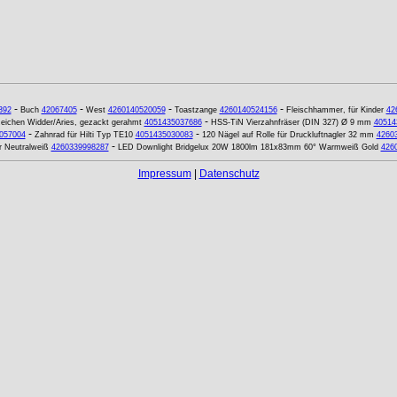
-
-
-
-
392
Buch
42067405
West
4260140520059
Toastzange
4260140524156
Fleischhammer, für Kinder
42
-
zeichen Widder/Aries, gezackt gerahmt
4051435037686
HSS-TiN Vierzahnfräser (DIN 327) Ø 9 mm
40514
-
-
057004
Zahnrad für Hilti Typ TE10
4051435030083
120 Nägel auf Rolle für Druckluftnagler 32 mm
4260
-
 Neutralweiß
4260339998287
LED Downlight Bridgelux 20W 1800lm 181x83mm 60° Warmweiß Gold
426
Impressum
|
Datenschutz