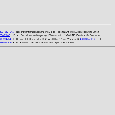
-
60140524941
Rosenquarzlampenschirm, inkl. 3 kg Rosenquarz, mit Kugeln oben und unten
-
35054607
13 mm Sechskant Verlängerung 1000 mm mit 1/2'-20 UNF Gewinde für Bohrfutter
-
-
339994784
LED Leuchtstoffröhre klar T8 21W 2000lm 120cm Warmweiß
4260365560168
LED
-
0339996832
LED Flutlicht 2013 30W 2850lm IP65 Epistar Warmweiß