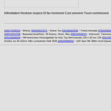
Infirmitatem Nostram respice Et fac hominem Cum amorem Tuum commiscere
-
-
-
4300175206334
Whisky
5902480012571
Grüner Tee
0301660625559
Trinkschokolade
9783406458
-
-
4260140522336
Butterdurchstoßform, 30 Gramm, Ahorn, Klee
4260140528215
Holzmotiv: Tierkreis
-
4051435008549
HM bestücktes Kreissägeblatt für Holz Typ Wechselzahn 220 x 20 mm Z40
4051435
-
Streifen 1m 60 LED/m 30lm Lichterkette Gelb 3528
4260339995910
LED Spot 3W 290lm Gu10 Epistar