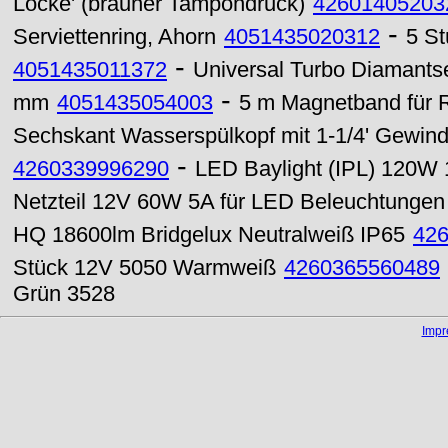
Locke' (brauner Tampondruck)
42601405203
-
Serviettenring, Ahorn
4051435020312
5 St
-
4051435011372
Universal Turbo Diamant
-
mm
4051435054003
5 m Magnetband für R
Sechskant Wasserspülkopf mit 1-1/4' Gewin
-
4260339996290
LED Baylight (IPL) 120W
Netzteil 12V 60W 5A für LED Beleuchtungen
HQ 18600lm Bridgelux Neutralweiß IP65
42
Stück 12V 5050 Warmweiß
4260365560489
Grün 3528
Imp