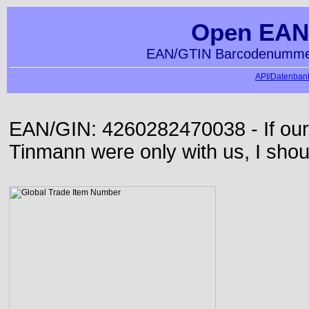
Open EAN
EAN/GTIN Barcodenummer
API/Datenbank
EAN/GIN: 4260282470038 - If our
Tinmann were only with us, I shou