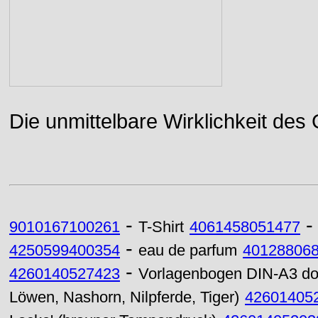
Die unmittelbare Wirklichkeit des
-
9010167100261
T-Shirt
4061458051477
-
4250599400354
eau de parfum
40128806
-
4260140527423
Vorlagenbogen DIN-A3 doppe
Löwen, Nashorn, Nilpferde, Tiger)
42601405