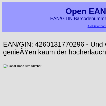
Open EAN
EAN/GTIN Barcodenummer
API/Datenbank
EAN/GIN: 4260131770296 - Und wi
genieÃŸen kaum der hocherlauch