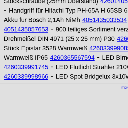
Stockschraube (25mm Überstand)
42601405
-
Handgriff für Hitachi Typ PH-65A H 65SB 6
Akku für Bosch 2,1Ah NiMh
4051435033534
-
4051435057653
900 teiliges Sortiment ve
Drehmeißel DIN 4971 (25 x 25 mm) P30
426
Stück Epistar 3528 Warmweiß
42603399908
-
Warmweiß IP65
4260365567594
LED Birn
-
4260339991745
LED Flutlicht Strahler 2
-
4260339998966
LED Spot Bridgelux 3x1
Imp