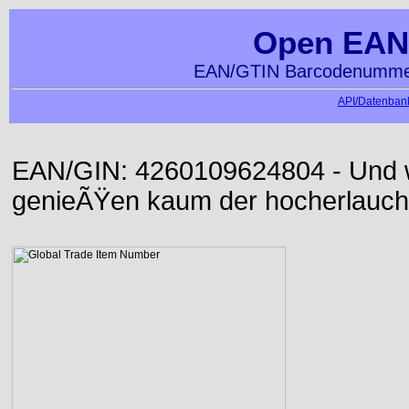
Open EAN
EAN/GTIN Barcodenummer
API/Datenbank
EAN/GIN: 4260109624804 - Und wi
genieÃŸen kaum der hocherlauch