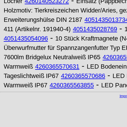
-
Locher
4260140523272
Einsatz (Pappbeche
Holzmotiv: Tierkreiszeichen Widder/Aries, g
Erweiterungshülse DIN 2187
405143501373
-
411 (Artikelnr. 191940-4)
4051435028769
-
4051435054096
10 Stück Kraftmagnete (
Überwurfmutter für Spannzangenfutter Typ E
7600lm Bridgelux Neutralweiß IP65
4260365
-
Warmweiß
4260365570631
LED Bodenein
-
Tageslichtweiß IP67
4260365570686
LED 
-
Warmweiß IP67
4260365563855
LED Pan
Imp