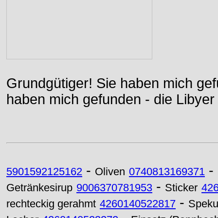
Grundgütiger! Sie haben mich gefu
haben mich gefunden - die Libyer 
-
-
5901592125162
Oliven
0740813169371
-
Getränkesirup
9006370781953
Sticker
42
-
rechteckig gerahmt
4260140522817
Spekul