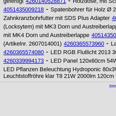
-
gefertigt
4260140528871
Holzdose, mit Sc
-
4051435009218
Spatenbohrer für Holz Ø
Zahnkranzbohrfutter mit SDS Plus Adapter
4
(Locksytem) mit MK3 Dorn und Austreiberla
mit MK4 Dorn und Austreiberlappe
4051435
-
(Artikelnr. 2607014001)
4260365573960
L
-
4260365574080
LED RGB Flutlicht 2013 
-
4260339994173
LED Panel 120x60cm 54
LED Pflanzen Beleuchtung Hydroponic 80x3
Leuchtstoffröhre klar T8 21W 2000lm 120cm
Imp