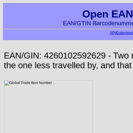
Open EAN
EAN/GTIN Barcodenummer
API/Datenbank
EAN/GIN: 4260102592629 - Two roa
the one less travelled by, and that