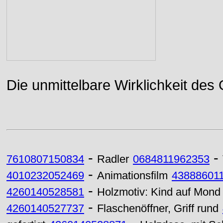
Die unmittelbare Wirklichkeit des
-
-
7610807150834
Radler
0684811962353
-
4010232052469
Animationsfilm
43888601
-
4260140528581
Holzmotiv: Kind auf Mond 
-
4260140527737
Flaschenöffner, Griff rund