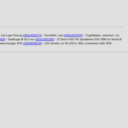
-
-
ng und Logo-Fräsung
4260140520776
Kochlöffel, rund
4260140525078
Türgriffplatte, unlackiert, mit
-
-
0006
Stahlkugel Ø 36,5 mm
4051435003285
10 Stück HSS-TiN Spiralbohrer DIN 338N für Metall Ø
-
Beleuchtungen IP20
4260365560168
LED Streifen 1m 60 LED/m 30lm Lichterkette Gelb 3528