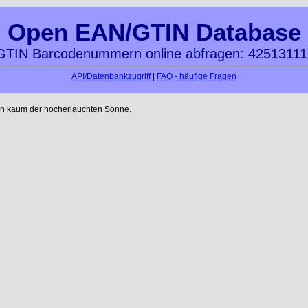
Open EAN/GTIN Database
TIN Barcodenummern online abfragen: 4251311
API/Datenbankzugriff
|
FAQ - häufige Fragen
en kaum der hocherlauchten Sonne.