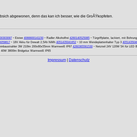
ebsich abgewonen, denn das kan ich besser, wie die GroÃŸkopfeten.
-
-
-
00303097
Eistee
4066600141150
Radler Alkoholfrei
4260140525085
Türgriffplatte, lackiert, mit Bohru
-
-
5059817
18V Akku für Dewalt 2,5Ah NiMh
4051435041652
10 mm Wendeplattenhalter Typ 3
405143504
-
inbaustrahler 3W 210lm 200x80x55mm Warmweiß IP67
4260365561530
Netzteil 24V 120W 5A für LED 
L) 40W 3800lm Bridgelux Warmweiß IP65
Impressum
|
Datenschutz