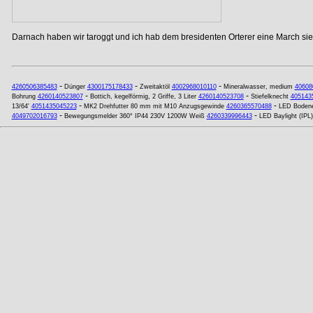
Darnach haben wir taroggt und ich hab dem bresidenten Orterer eine March si
-
-
-
4260506385483
Dünger
4300175178433
Zweitaktöl
4002968010110
Mineralwasser, medium
40608
-
-
Bohrung
4260140523807
Bottich, kegelförmig, 2 Griffe, 3 Liter
4260140523708
Stiefelknecht
405143
-
-
13/64'
4051435045223
MK2 Drehfutter 80 mm mit M10 Anzugsgewinde
4260365570488
LED Bodene
-
-
4049702016793
Bewegungsmelder 360° IP44 230V 1200W Weiß
4260339996443
LED Baylight (IP