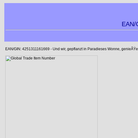
EAN/G
EAN/GIN: 4251311161669 - Und wir, gepflanzt in Paradieses Wonne, genieÃŸ