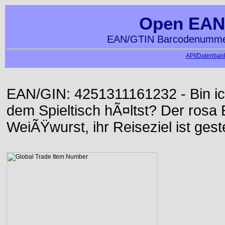
Open EAN
EAN/GTIN Barcodenummer
API/Datenbank
EAN/GIN: 4251311161232 - Bin ich
dem Spieltisch hÃ¤ltst? Der rosa E
WeiÃŸwurst, ihr Reiseziel ist gest