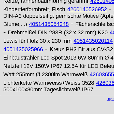
Kerze, tannenbaumförmig gerahmt
4260140
-
Kindertierformbrett, Fisch
4260140526952
DIN-A3 doppelseitig: gemischte Motive (Apf
-
Blume,...)
4051435054348
Fächerschleifs
-
Drehmeißel DIN 283R (32 x 32 mm) K20
4
Lewis für Holz 30 x 230 mm
4051435020114
-
4051435025966
Kreuz PH3 Bit aus CV-S2 
Einbaustrahler Led Spot 2013 6W 80mm Ø 48
Netzteil 12V 150W IP67 12.5A für LED Bele
Watt 255mm Ø 2300lm Warmweiß
42603655
Lichterkette Warmweiss+Weiss 3528
42603
500x100x80mm Tageslichtweiß IP67
Imp