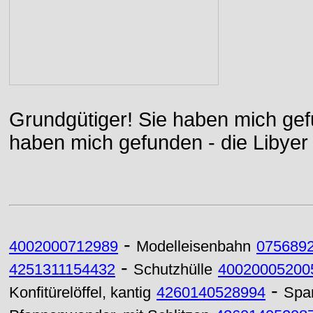
Grundgütiger! Sie haben mich gefu
haben mich gefunden - die Libyer 
-
4002000712989
Modelleisenbahn
075689
-
4251311154432
Schutzhülle
40020005200
-
Konfitürelöffel, kantig
4260140528994
Spar