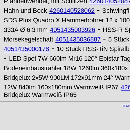
Pfannenwender, mit Schlitzen
42601405208
-
Hahn und Bock
4260140528062
Schwingfi
SDS Plus Quadro X Hammerbohrer 12 x 10
-
333A Ø 6,3 mm
4051435003926
HSS-R Spi
-
Morsekegelschaft
4051435036887
5 Stück
-
4051435000178
10 Stück HSS-TiN Spiralb
-
LED Spot 7W 660lm Mr16 120° Epistar Tag
Bodeneinbaustrahler 18W 1260lm 360x180
Bridgelux 2x5W 900LM 172x91mm 24° Warm
12W 840lm 160x180mm Warmweiß IP67
42
Bridgelux Warmweiß IP65
Imp