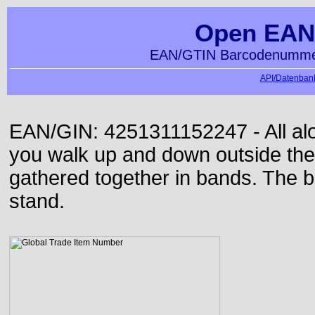
Open EAN
EAN/GTIN Barcodenummer
API/Datenbank
EAN/GIN: 4251311152247 - All alon
you walk up and down outside th
gathered together in bands. The b
stand.