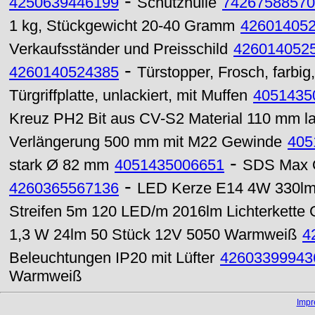
-
4250639446199
Schutzhülle
74267588570
1 kg, Stückgewicht 20-40 Gramm
42601405
Verkaufsständer und Preisschild
426014052
-
4260140524385
Türstopper, Frosch, farbig
Türgriffplatte, unlackiert, mit Muffen
4051435
Kreuz PH2 Bit aus CV-S2 Material 110 mm l
Verlängerung 500 mm mit M22 Gewinde
405
-
stark Ø 82 mm
4051435006651
SDS Max 
-
4260365567136
LED Kerze E14 4W 330lm 
Streifen 5m 120 LED/m 2016lm Lichterkette
1,3 W 24lm 50 Stück 12V 5050 Warmweiß
4
Beleuchtungen IP20 mit Lüfter
42603399943
Warmweiß
Imp